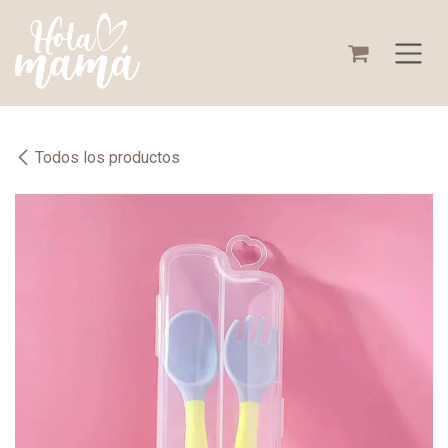
Ir al contenido
Todos los productos