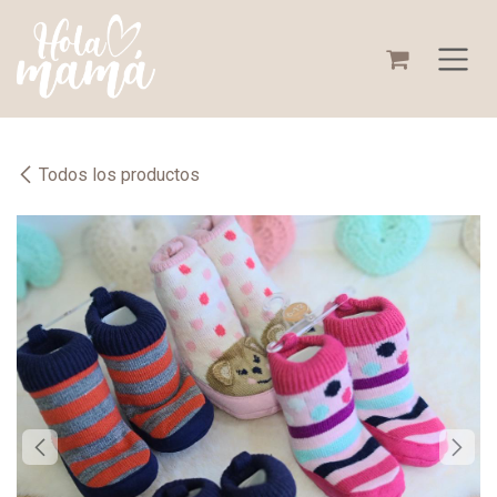
Ir al contenido
Todos los productos