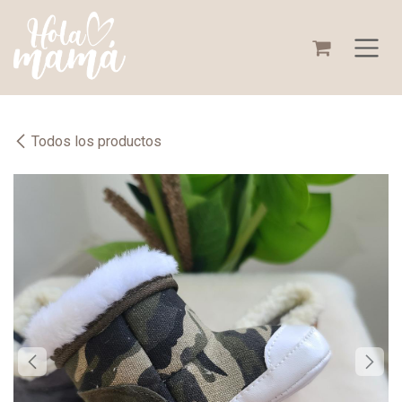
Ir al contenido
Todos los productos