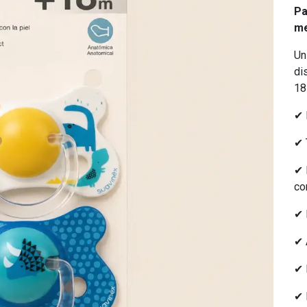
Pa
m
Un
di
18
✔ 
✔ 
✔ 
co
✔ 
✔ 
✔ 
✔ 