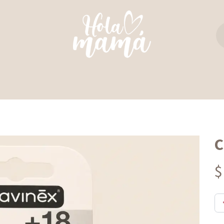
TAS Y REBOZOS
REGALO PERFECTO
ULTIM
C
$