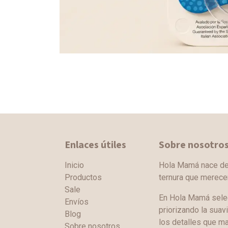
Enlaces útiles
Sobre nosotro
Inicio
Hola Mamá nace de l
Productos
ternura que merec
Sale
En Hola Mamá sele
Envíos
priorizando la suav
Blog
los detalles que ma
Sobre nosotros