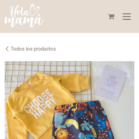
Ir al contenido
Todos los productos