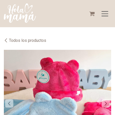
Ir al contenido
Todos los productos