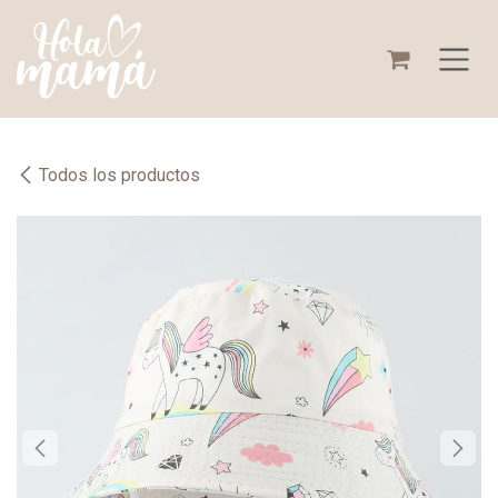
Ir al contenido
Todos los productos