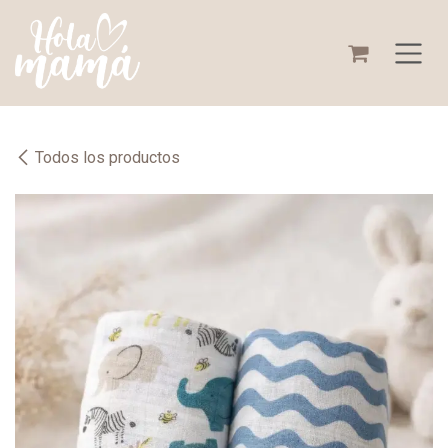
Ir al contenido
Todos los productos