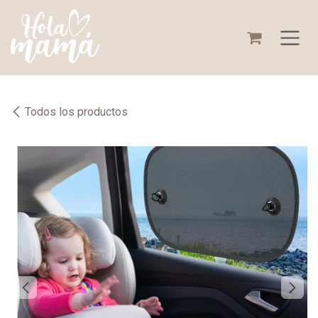
Ir al contenido
Todos los productos