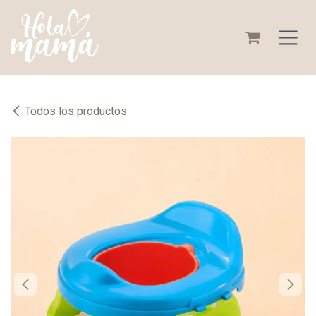
Ir al contenido
Todos los productos