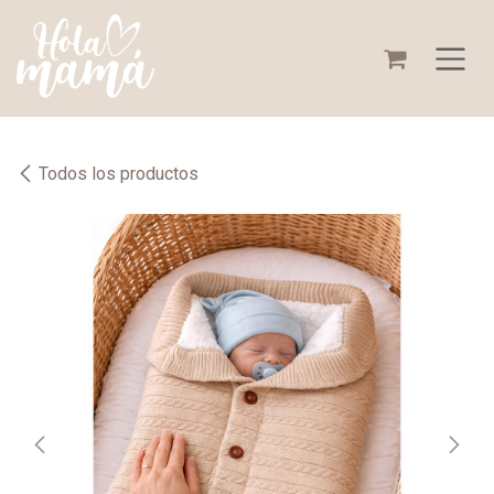
Ir al contenido
Todos los productos