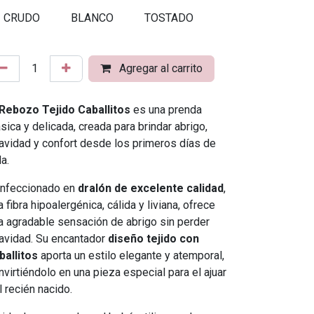
CRUDO
BLANCO
TOSTADO
Agregar al carrito
Rebozo Tejido Caballitos
es una prenda
ásica y delicada, creada para brindar abrigo,
avidad y confort desde los primeros días de
da.
nfeccionado en
dralón de excelente calidad
,
a fibra hipoalergénica, cálida y liviana, ofrece
a agradable sensación de abrigo sin perder
avidad. Su encantador
diseño tejido con
ballitos
aporta un estilo elegante y atemporal,
nvirtiéndolo en una pieza especial para el ajuar
l recién nacido.