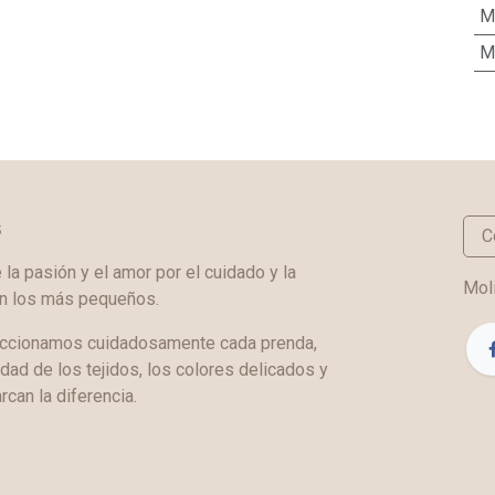
M
M
s
C
a pasión y el amor por el cuidado y la
Moli
en los más pequeños.
ccionamos cuidadosamente cada prenda,
idad de los tejidos, los colores delicados y
rcan la diferencia.