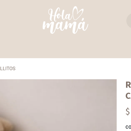
TAS Y REBOZOS
REGALO PERFECTO
ULTIM
LLITOS
R
C
$
C