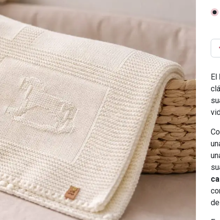
El
cl
su
vi
Co
un
un
su
ca
co
de