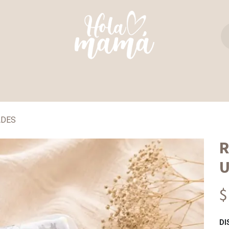
TAS Y REBOZOS
REGALO PERFECTO
ULTIM
ADES
R
U
$
DI