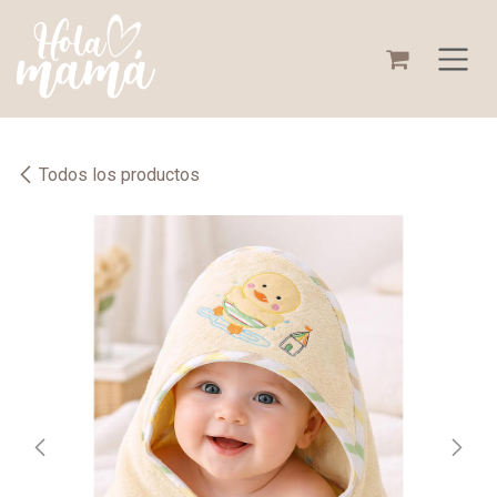
Ir al contenido
Todos los productos