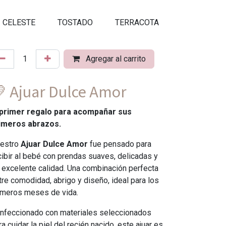
CELESTE
TOSTADO
TERRACOTA
Agregar al carrito
 Ajuar Dulce Amor
 primer regalo para acompañar sus
imeros abrazos.
estro
Ajuar Dulce Amor
fue pensado para
cibir al bebé con prendas suaves, delicadas y
 excelente calidad. Una combinación perfecta
tre comodidad, abrigo y diseño, ideal para los
imeros meses de vida.
nfeccionado con materiales seleccionados
ra cuidar la piel del recién nacido, este ajuar es