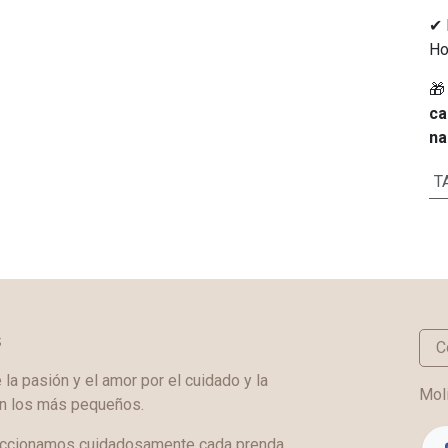
✔ 
Ho

ca
na
T
s
C
a pasión y el amor por el cuidado y la
Moli
en los más pequeños.
ccionamos cuidadosamente cada prenda,