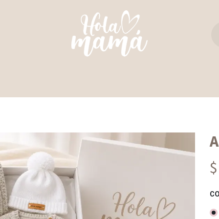
TAS Y REBOZOS
REGALO PERFECTO
ULTIM
A
$
C