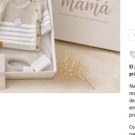

El
pr
Nu
re
de
en
pr
Co
pa