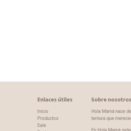
Enlaces útiles
Sobre nosotro
Inicio
Hola Mamá nace de l
Productos
ternura que merec
Sale
En Hola Mamá sele