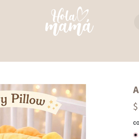
TAS Y REBOZOS
REGALO PERFECTO
ULTIM
A
$
C