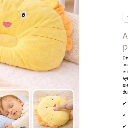
A
p
Di
co
Su
ay
si
du
✔ 
✔ 
✔ 