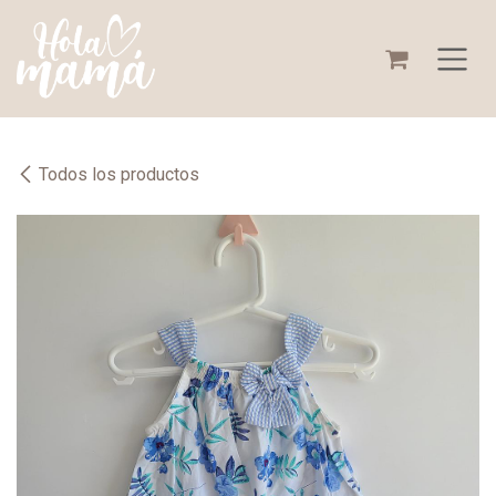
Ir al contenido
Todos los productos