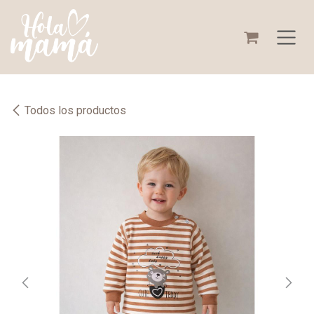
Ir al contenido
Todos los productos