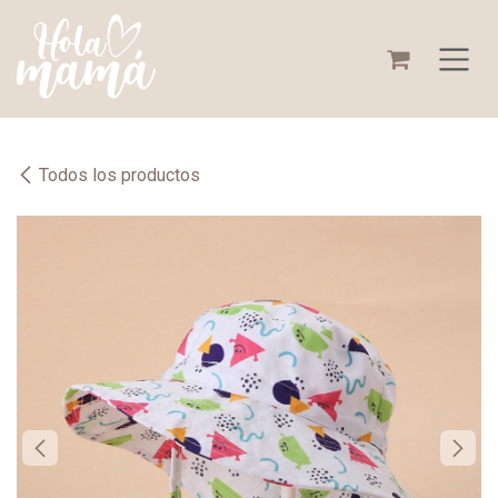
Ir al contenido
Todos los productos