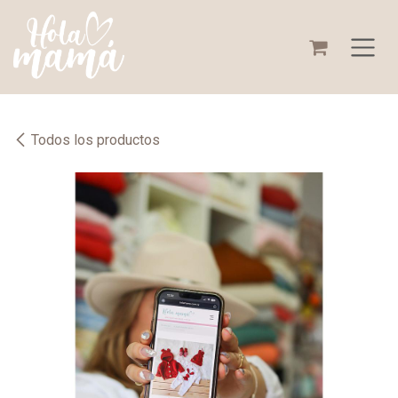
Ir al contenido
Todos los productos