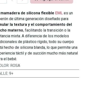
a
mamadera de silicona flexible
EML
es un
berón de última generación diseñado para
mular la textura y el comportamiento del
cho materno
, facilitando la transición o la
ctancia mixta. A diferencia de los modelos
adicionales de plástico rígido, todo su cuerpo
tá hecho de silicona blanda, lo que permite una
periencia táctil y de succión mucho más natural
ra el bebé.
OLOR
:
ROSA
ALLE
:
9+