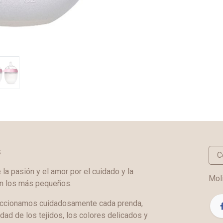
s
C
a pasión y el amor por el cuidado y la
Moli
en los más pequeños.
ccionamos cuidadosamente cada prenda,
idad de los tejidos, los colores delicados y