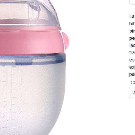
L
bi
si
pe
la
tr
es
ex
pa
C
T