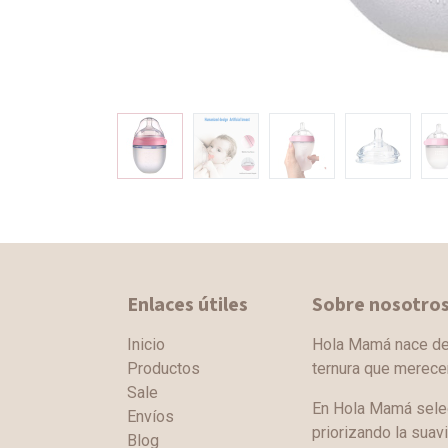
Enlaces útiles
Sobre nosotro
Inicio
Hola Mamá nace de l
Productos
ternura que merec
Sale
En Hola Mamá sele
Envíos
priorizando la suav
Blog