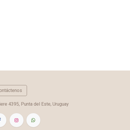
ontáctenos
ere 4395, Punta del Este, Uruguay