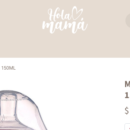
TAS Y REBOZOS
REGALO PERFECTO
ULTIM
 150ML
M
1
$