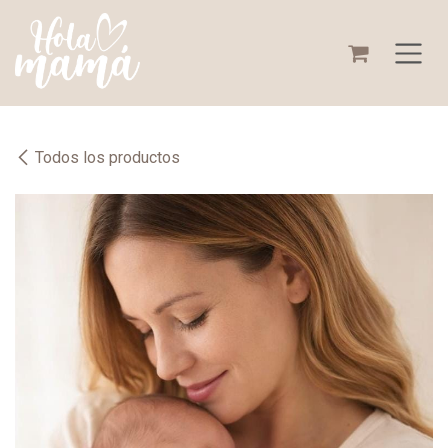
Ir al contenido
Todos los productos