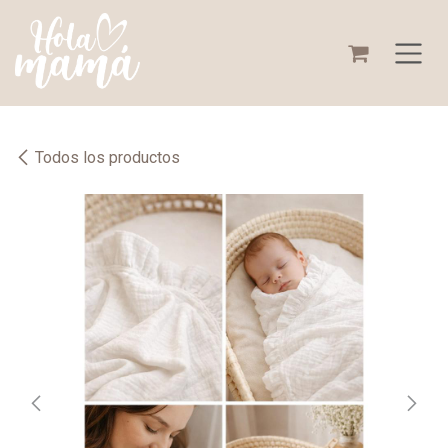
Ir al contenido
Todos los productos