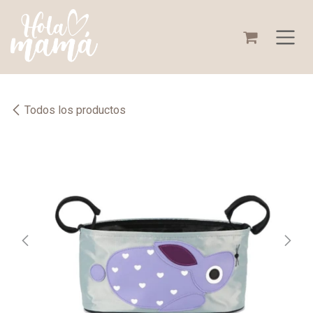
Ir al contenido
Todos los productos