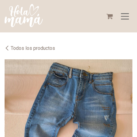
Ir al contenido
Todos los productos