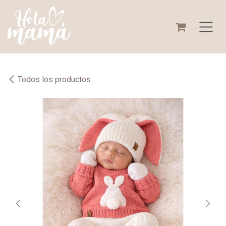
Ir al contenido
Todos los productos