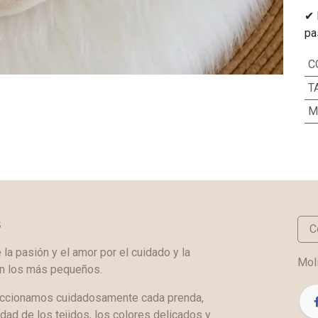
✔ 
pa
C
T
M
s
C
a pasión y el amor por el cuidado y la
Moli
en los más pequeños.
ccionamos cuidadosamente cada prenda,
idad de los tejidos, los colores delicados y