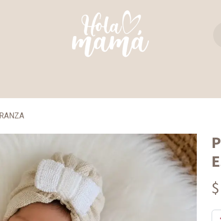
TAS Y REBOZOS
REGALO PERFECTO
ULTIM
ERANZA
P
E
$