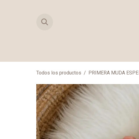
Ir al contenido
TIENDA
PRIMERAS MUDAS
MAN
Todos los productos
PRIMERA MUDA ESP