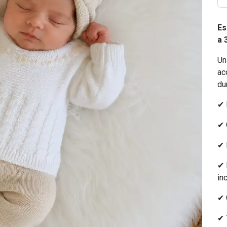
Es
a 
Un
ac
du
✔ 
✔ 
✔ 
✔ 
in
✔ 
✔ 