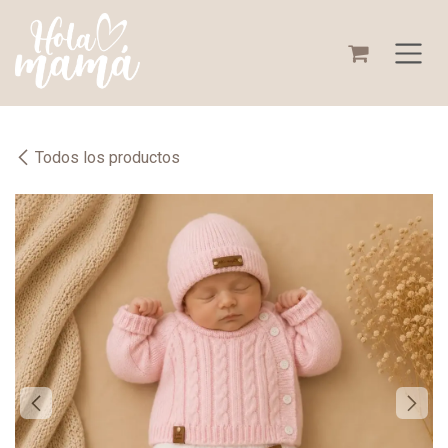
Ir al contenido
Todos los productos