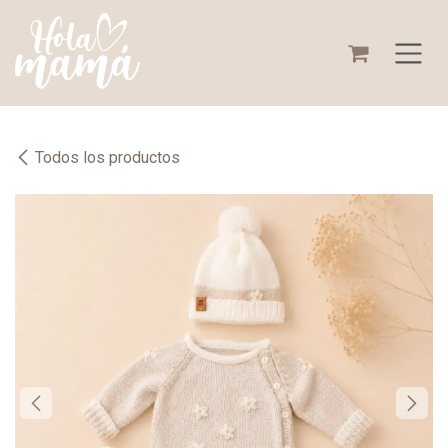
Ir al contenido
Todos los productos