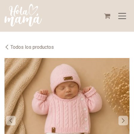
Ir al contenido
Todos los productos