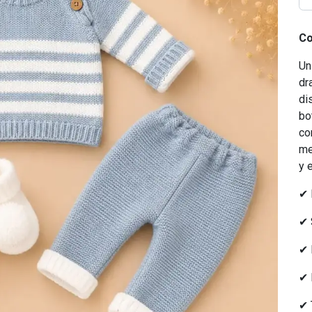
Co
Un
dr
di
bo
co
me
y 
✔ 
✔ 
✔ 
✔ 
✔ 