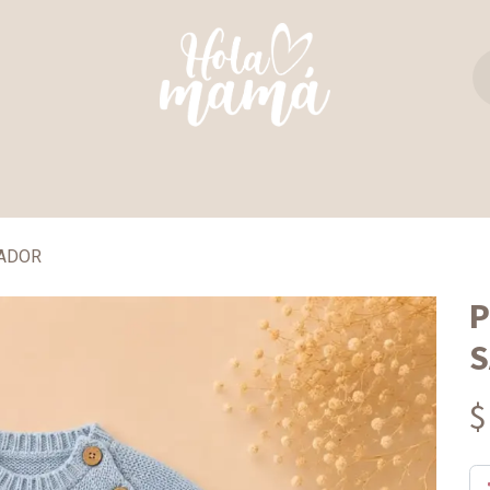
TAS Y REBOZOS
REGALO PERFECTO
ULTIM
ADOR
P
S
$