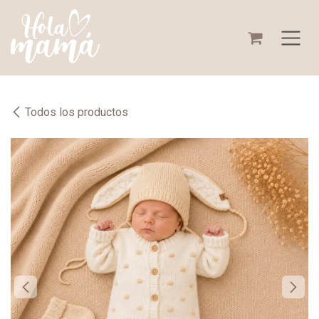
Ir al contenido
Todos los productos