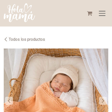
Ir al contenido
Todos los productos