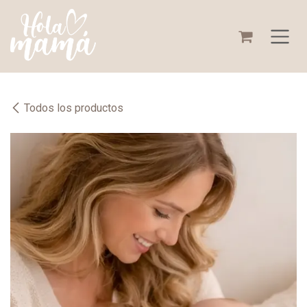
Ir al contenido
Todos los productos