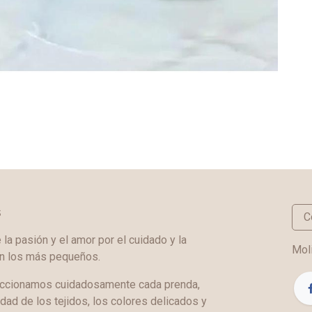
s
C
a pasión y el amor por el cuidado y la
Moli
en los más pequeños.
ccionamos cuidadosamente cada prenda,
idad de los tejidos, los colores delicados y