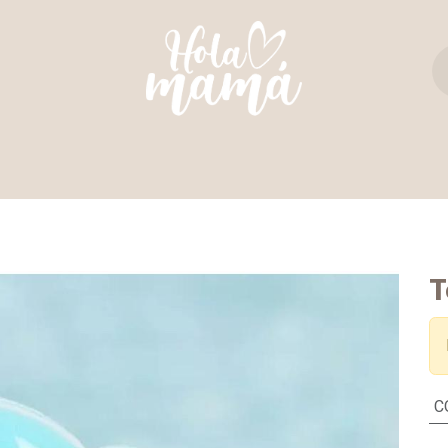
TAS Y REBOZOS
REGALO PERFECTO
ULTIM
T
C