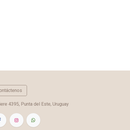
ontáctenos
ere 4395, Punta del Este, Uruguay