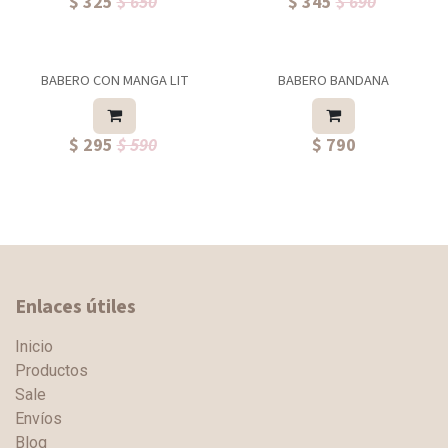
$ 325
$ 650
$ 345
$ 690
BABERO CON MANGA LIT
BABERO BANDANA
$ 295
$ 590
$ 790
Enlaces útiles
Inicio
Productos
Sale
Envíos
Blog