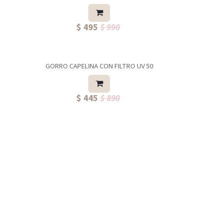
$ 495
$ 990
GORRO CAPELINA CON FILTRO UV 50
$ 445
$ 890