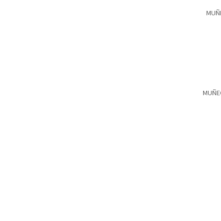
MUÑE
⭐ M
MUÑEC