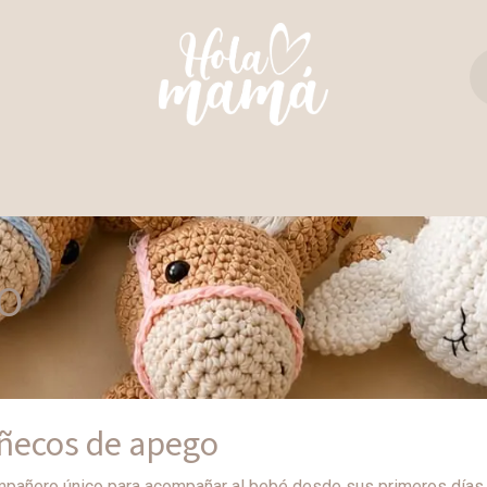
TAS Y REBOZOS
REGALO PERFECTO
ULTIM
O
ñecos de apego
pañero único para acompañar al bebé desde sus primeros días